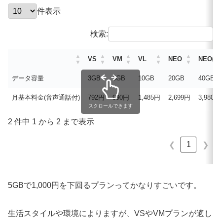
件表示
検索:
VS
VM
VL
NEO
NEO(W
データ容量
3GB
5GB
10GB
20GB
40GB
月基本料金(音声通話付)
792円
990円
1,485円
2,699円
3,980円
スクロールできます
2 件中 1 から 2 まで表示
1
❮
❯
5GBで1,000円を下回るプランってかなりすごいです。
生活スタイルや環境によりますが、VSやVMプランが適し