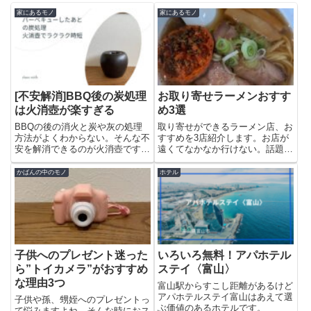
家にあるモノ
家にあるモノ
[不安解消]BBQ後の炭処理
お取り寄せラーメンおすす
は火消壺が楽すぎる
め3選
BBQの後の消火と炭や灰の処理
取り寄せができるラーメン店、お
方法がよくわからない。そんな不
すすめを3店紹介します。お店が
安を解消できるのが火消壺です。
遠くてなかなか行けない。話題だ
自然消火を待つよりも早く、そし
から気になってるけど自分に合う
て安全に消火が出来ます。私がい
か不安。取り寄せならそんな心配
かばんの中のモノ
ホテル
つもやっている片づけ方、処分の
は不要です。自分の好きなように
方法を紹介しています。
気楽に食べられる取り寄せ。本当
におすすめです。
子供へのプレゼント迷った
いろいろ無料！アパホテル
ら”トイカメラ”がおすすめ
ステイ〈富山〉
な理由3つ
富山駅からすこし距離があるけど
アパホテルステイ富山はあえて選
子供や孫、甥姪へのプレゼントっ
ぶ価値のあるホテルです。
て悩みますよね。そんな時におス